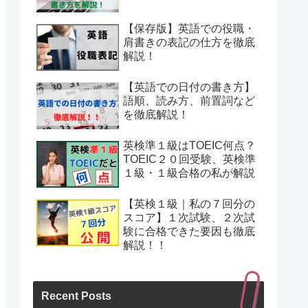
【保存版】英語での役職・
肩書きの表記の仕方を徹底
解説！
【英語での日付の書き方】
語順、読み方、前置詞など
を徹底解説！
英検準１級はTOEIC何点？
TOEIC２０回受験、英検準
１級・１級合格の私が解説
【英検１級｜私の７回分の
スコア】１次試験、２次試
験に合格できた要因も徹底
解説！！
Recent Posts