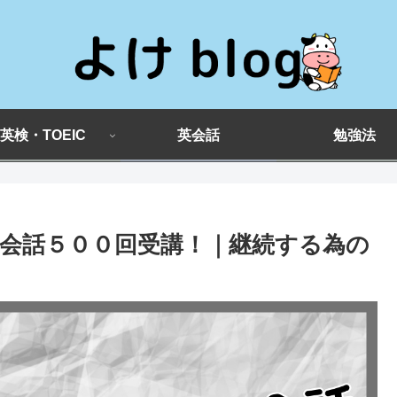
英検・TOEIC
英会話
勉強法
会話５００回受講！｜継続する為の