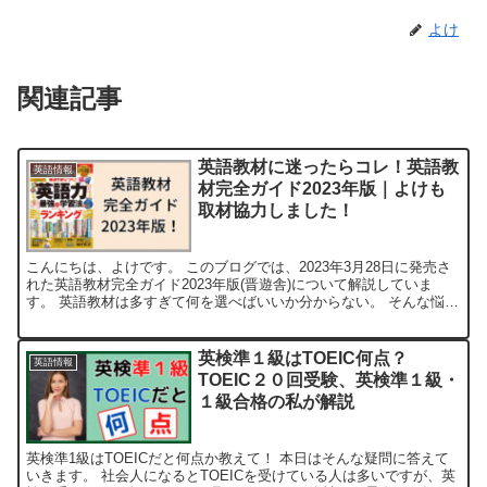
よけ
関連記事
英語教材に迷ったらコレ！英語教
英語情報
材完全ガイド2023年版｜よけも
取材協力しました！
こんにちは、よけです。 このブログでは、2023年3月28日に発売さ
れた英語教材完全ガイド2023年版(晋遊舎)について解説していま
す。 英語教材は多すぎて何を選べばいいか分からない。 そんな悩み
をお持ちの方には最適な本です。 この記事の内...
英検準１級はTOEIC何点？
英語情報
TOEIC２０回受験、英検準１級・
１級合格の私が解説
英検準1級はTOEICだと何点か教えて！ 本日はそんな疑問に答えて
いきます。 社会人になるとTOEICを受けている人は多いですが、英