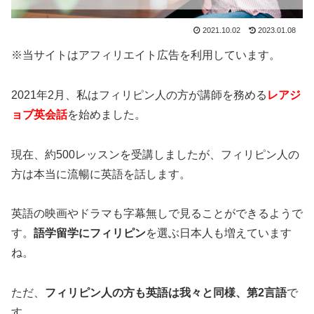
2021.10.02
2023.01.08
※当サイトはアフィリエイト広告を利用しています。
2021年2月、私はフィリピン人の方が講師を務める
レアジ
ョブ英会話
を始めました。
現在、約500レッスンを受講しましたが、フィリピン人の
方は本当に流暢に英語を話します。
英語の映画やドラマも字幕無しで見ることができるようで
す。
語学留学にフィリピン
を選ぶ日本人も増えています
ね。
ただ、
フィリピン人の方も英語は我々と同様、第2言語
で
す。