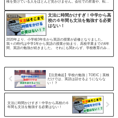
検を受けている人をほとんど見かけません。会社での昇進や、転職
の際に必要となるのはTOEICだからだと思います...
文法に時間かけすぎ！中学から高
英語情報
校の６年間も文法を勉強する必要
はない！
2020年より、小学校3年生から英語の授業が必修となりました。
我々の時代は中学1年から英語の授業が始まり、高校卒業までの6年
間、英語の勉強が続きました。 それにも関わらず、学校教育のみで
英語を話せるようになった人を僕は見たことがありません...
【注意喚起】学校の勉強｜TOEIC｜英検
だけでは、英語は話せるようにならな
い！？
文法に時間かけすぎ！中学から高校の６
年間も文法を勉強する必要はない！